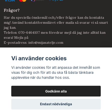
Frågor?
Har du speciella önskemål och/eller frågor kan du kontakta
mig! Använd kontaktformuläret eller maila så svarar vi så snart
jag kan.
Telefon: 070-6464107 men föredrar mejl då jag inte alltid kan
svara! Mejla på
E-postadress:
info@mijasatelje.com
Vi använder cookies
Anmäl dig till vårt nyhetsbrev
Prenumerera
Vi använder cookies för att anpassa det innehåll som
visas för dig och för att du ska få bästa tänkbara
upplevelse när du handlar hos oss.
Godkänn alla
© Copyright Mijas Atelje
Endast nödvändiga
Powered by Quickbutik