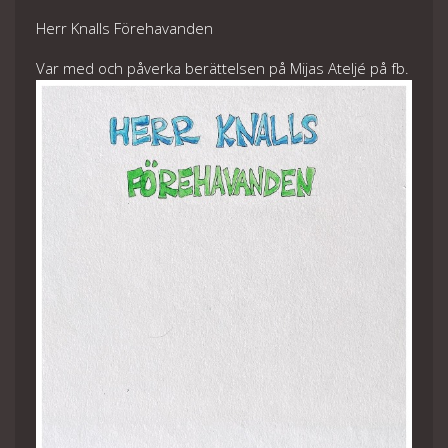
Herr Knalls Förehavanden
Var med och påverka berättelsen på Mijas Ateljé på fb.