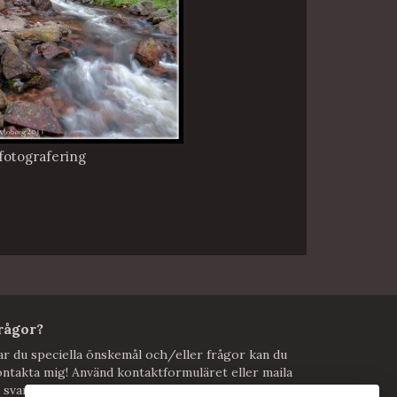
fotografering
rågor?
r du speciella önskemål och/eller frågor kan du
ntakta mig! Använd kontaktformuläret eller maila
 svarar vi så snart jag kan.