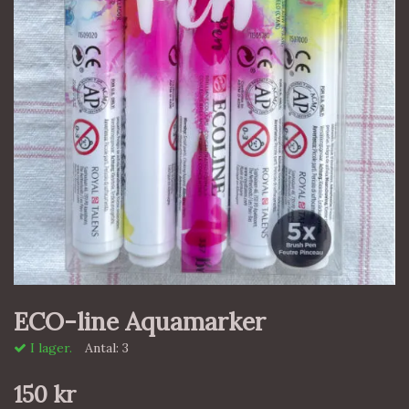
ECO-line Aquamarker
I lager.
Antal:
3
150 kr