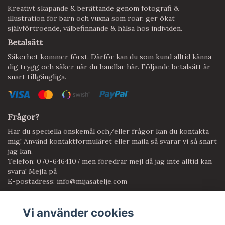
Kreativt skapande & berättande genom fotografi &
illustration för barn och vuxna som roar, ger ökat
självförtroende, välbefinnande & hälsa hos individen.
Betalsätt
Säkerhet kommer först. Därför kan du som kund alltid känna
dig trygg och säker när du handlar här. Följande betalsätt är
snart tillgängliga.
Frågor?
Har du speciella önskemål och/eller frågor kan du kontakta
mig! Använd kontaktformuläret eller maila så svarar vi så snart
jag kan.
Telefon: 070-6464107 men föredrar mejl då jag inte alltid kan
svara! Mejla på
E-postadress:
info@mijasatelje.com
Vi använder cookies
Anmäl dig till vårt nyhetsbrev