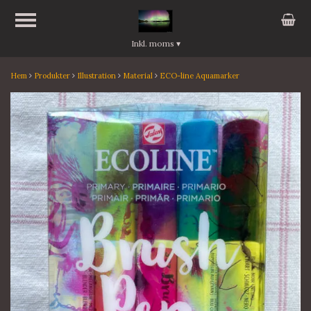
Inkl. moms
▾
Hem
Produkter
Illustration
Material
ECO-line Aquamarker