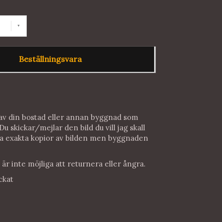
Beställningsvara
l av din bostad eller annan byggnad som
u skickar/mejlar den bild du vill jag skall
nga exakta kopior av bilden men byggnaden
är inte möjliga att returnera eller ångra.
ckat