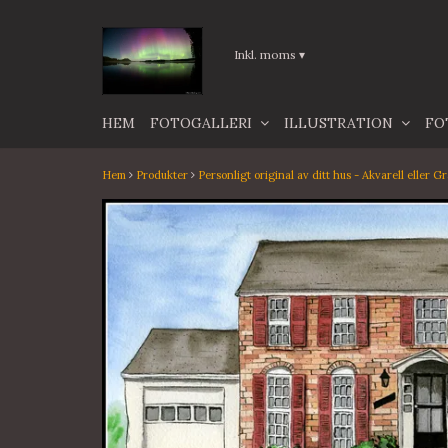
Inkl. moms
▾
HEM
FOTOGALLERI
ILLUSTRATION
FO
Hem
Produkter
Personligt original av ditt hus - Akvarell eller Gr