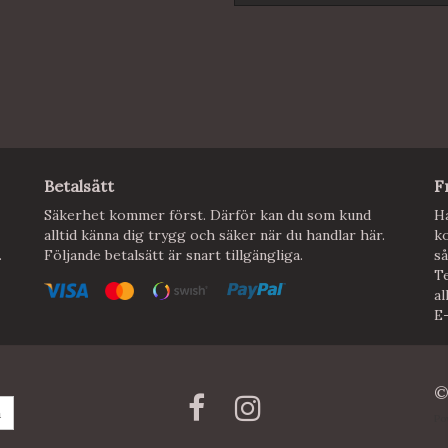
Betalsätt
F
Säkerhet kommer först. Därför kan du som kund
Ha
alltid känna dig trygg och säker när du handlar här.
ko
.
Följande betalsätt är snart tillgängliga.
så
Te
al
E
©
a
Po