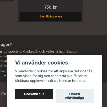
750 kr
Beställningsvara
rågor?
r du speciella önskemål och/eller frågor kan du
ntakta mig! Använd kontaktformuläret eller maila
 svarar vi så snart jag kan.
Vi använder cookies
lefon: 070-6464107 men föredrar mejl då jag inte
ltid kan svara! Mejla på
Vi använder cookies för att anpassa det innehåll
-postadress:
info@mijasatelje.com
som visas för dig och för att du ska få bästa
tänkbara upplevelse när du handlar hos oss.
 Copyright Mijas Atelje
Godkänn alla
Endast
nödvändiga
wered by Quickbutik