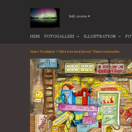
Inkl. moms
▾
HEM
FOTOGALLERI
ILLUSTRATION
FO
Hem
Produkter
Vikta kort med kuvert: Tomteverkstaden