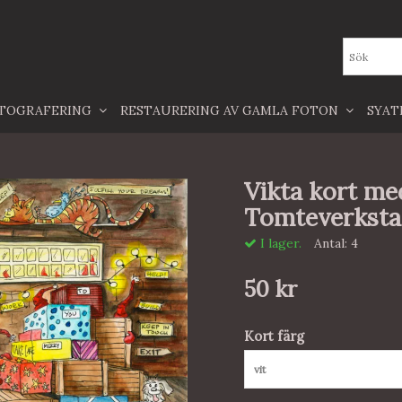
TOGRAFERING
RESTAURERING AV GAMLA FOTON
SYA
Vikta kort me
Tomteverkst
I lager.
Antal:
4
50 kr
Kort färg
vit