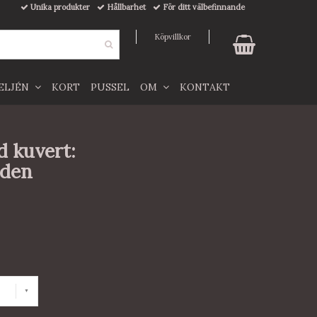
Unika produkter
Hållbarhet
För ditt välbefinnande
Köpvillkor
TELJÉN
KORT
PUSSEL
OM
KONTAKT
d kuvert:
aden