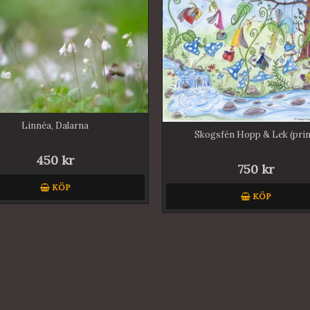
Linnéa, Dalarna
Skogsfén Hopp & Lek (prin
450 kr
750 kr
KÖP
KÖP