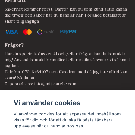
Betalsätt
Säkerhet kommer först. Därför kan du som kund alltid känna
dig trygg och säker när du handlar här. Följande betalsätt är
snart tillgängliga.
Frågor?
Har du speciella önskemål och/eller frågor kan du kontakta
mig! Använd kontaktformuläret eller maila så svarar vi så snart
jag kan.
Telefon: 070-6464107 men föredrar mejl då jag inte alltid kan
svara! Mejla på
E-postadress:
info@mijasatelje.com
Vi använder cookies
Anmäl dig till vårt nyhetsbrev
Prenumerera
Vi använder cookies för att anpassa det innehåll som
visas för dig och för att du ska få bästa tänkbara
upplevelse när du handlar hos oss.