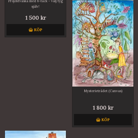
Projektväska med 6-fack - Välj tyg
själv!
1 500 kr
KÖP
Mysterieträdet (Canvas)
1 800 kr
KÖP