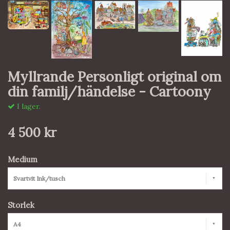
Myllrande Personligt original om
din familj/händelse - Cartoony
I lager.
4 500 kr
Medium
Svartvit Ink/tusch
Storlek
A4