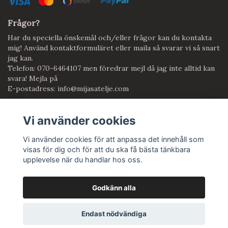
Frågor?
Har du speciella önskemål och/eller frågor kan du kontakta
mig! Använd kontaktformuläret eller maila så svarar vi så snart
jag kan.
Telefon: 070-6464107 men föredrar mejl då jag inte alltid kan
svara! Mejla på
E-postadress:
info@mijasatelje.com
Vi använder cookies
Anmäl dig till vårt nyhetsbrev
Prenumerera
Vi använder cookies för att anpassa det innehåll som
visas för dig och för att du ska få bästa tänkbara
upplevelse när du handlar hos oss.
Godkänn alla
© Copyright Mijas Atelje
Endast nödvändiga
Powered by Quickbutik