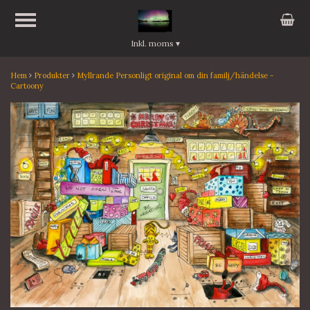
Inkl. moms
▾
Hem
Produkter
Myllrande Personligt original om din familj/händelse -
Cartoony