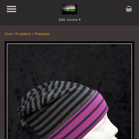
Inkl. moms
▾
Hem
Produkter
Pösmössa