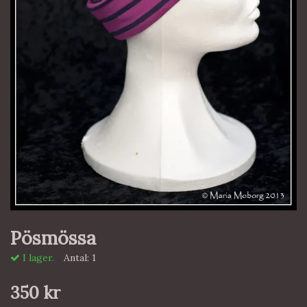
Pösmössa
I lager.
Antal:
1
350 kr