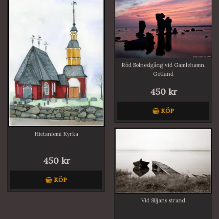
Röd Solnedgång vid Gamlehamn,
Gotland
450 kr
KÖP
Hietaniemi Kyrka
450 kr
KÖP
Vid Siljans strand