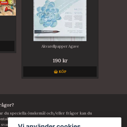
Akvarellpapper Agave
190 kr
KÖP
rågor?
r du speciella önskemål och/eller frågor kan du
ntakta mig! Använd kontaktformuläret eller maila
 svarar vi så snart jag kan.
Vi använder cookies